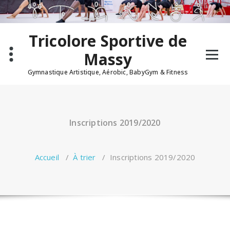
Aller
au
contenu
Tricolore Sportive de
Massy
Gymnastique Artistique, Aérobic, BabyGym & Fitness
Inscriptions 2019/2020
Accueil
/
À trier
/
Inscriptions 2019/2020