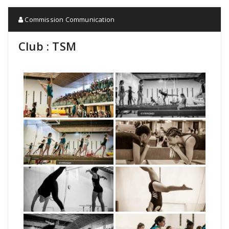
Commission Communication
Club : TSM