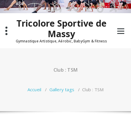
Aller
au
contenu
Tricolore Sportive de
Massy
Gymnastique Artistique, Aérobic, BabyGym & Fitness
Club : TSM
Accueil
/
Gallery tags
/
Club : TSM