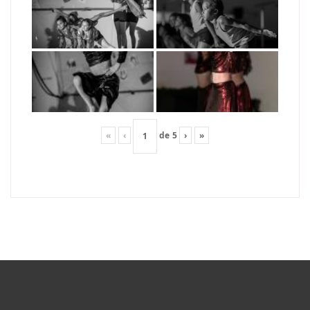
«
‹
de
5
›
»