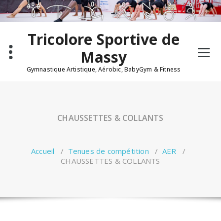
Aller
au
contenu
Tricolore Sportive de
Massy
Gymnastique Artistique, Aérobic, BabyGym & Fitness
CHAUSSETTES & COLLANTS
Accueil
/
Tenues de compétition
/
AER
/
CHAUSSETTES & COLLANTS