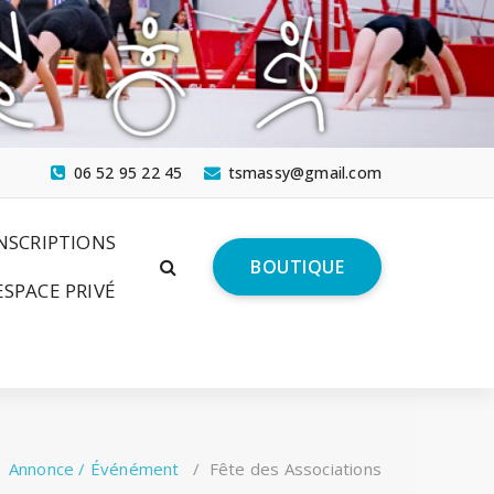
06 52 95 22 45
tsmassy@gmail.com
NSCRIPTIONS
BOUTIQUE
ESPACE PRIVÉ
/
Annonce / Événément
/
Fête des Associations