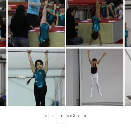
«
‹
de
2
›
»