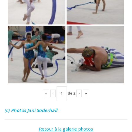
«
‹
de
2
›
»
(c) Photos Jani Söderhäll
Retour à la galerie photos