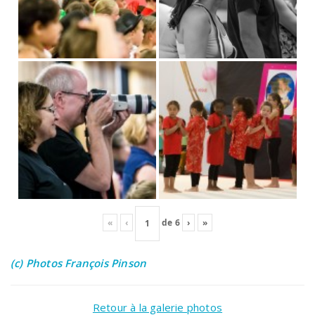
«
‹
de
6
›
»
(c) Photos François Pinson
Retour à la galerie photos