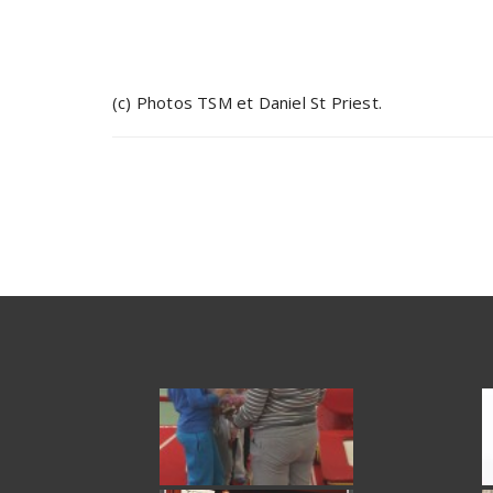
(c) Photos TSM et Daniel St Priest.