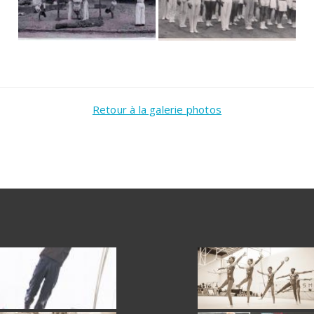
Retour à la galerie photos