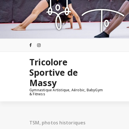
Aller
au
contenu
Tricolore
Sportive de
Massy
Gymnastique Artistique, Aérobic, BabyGym
& Fitness
TSM, photos historiques