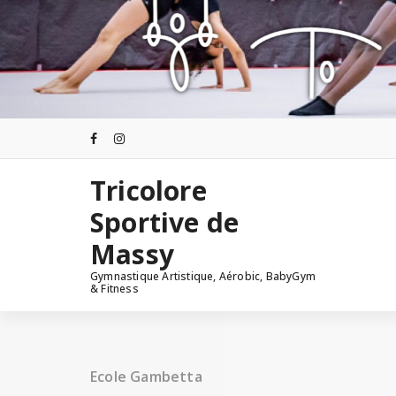
Aller
au
contenu
Tricolore
Sportive de
Massy
Gymnastique Artistique, Aérobic, BabyGym
& Fitness
Ecole Gambetta