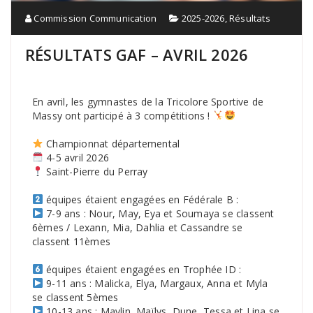
Commission Communication
2025-2026
,
Résultats
RÉSULTATS GAF – AVRIL 2026
En avril, les gymnastes de la Tricolore Sportive de
Massy ont participé à 3 compétitions !
Championnat départemental
4-5 avril 2026
Saint-Pierre du Perray
équipes étaient engagées en Fédérale B :
7-9 ans : Nour, May, Eya et Soumaya se classent
6èmes / Lexann, Mia, Dahlia et Cassandre se
classent 11èmes
équipes étaient engagées en Trophée ID :
9-11 ans : Malicka, Elya, Margaux, Anna et Myla
se classent 5èmes
10-13 ans : Maylin, Maïlys, Dune, Tessa et Lina se