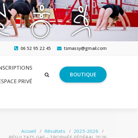
06 52 95 22 45
tsmassy@gmail.com
NSCRIPTIONS
BOUTIQUE
ESPACE PRIVÉ
Accueil
/
Résultats
/
2025-2026
/
RÉSULTATS GAF – TROPHÉE FÉDÉRAL 2026