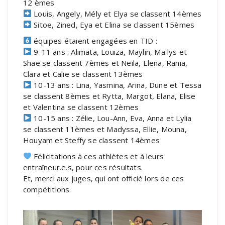
12 èmes
Louis, Angely, Mély et Elya se classent 14èmes
Sitoe, Zined, Eya et Elina se classent 15èmes
équipes étaient engagées en TID :
9-11 ans : Alimata, Louiza, Maylin, Maïlys et
Shaë se classent 7èmes et Neila, Elena, Rania,
Clara et Calie se classent 13èmes
10-13 ans : Lina, Yasmina, Arina, Dune et Tessa
se classent 8èmes et Rytta, Margot, Elana, Elise
et Valentina se classent 12èmes
10-15 ans : Zélie, Lou-Ann, Eva, Anna et Lylia
se classent 11èmes et Madyssa, Ellie, Mouna,
Houyam et Steffy se classent 14èmes
Félicitations à ces athlètes et à leurs
entraîneur.e.s, pour ces résultats.
Et, merci aux juges, qui ont officié lors de ces
compétitions.