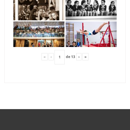
«
‹
de
13
›
»