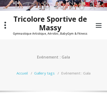
Aller
au
contenu
Tricolore Sportive de
Massy
Gymnastique Artistique, Aérobic, BabyGym & Fitness
Evénement : Gala
Accueil
/
Gallery tags
/
Evénement : Gala